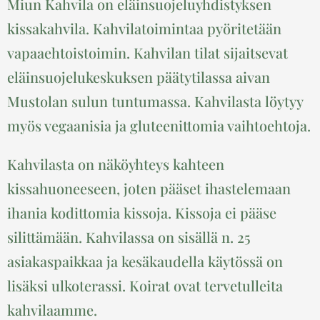
Miun Kahvila on eläinsuojeluyhdistyksen
kissakahvila. Kahvilatoimintaa pyöritetään
vapaaehtoistoimin. Kahvilan tilat sijaitsevat
eläinsuojelukeskuksen päätytilassa aivan
Mustolan sulun tuntumassa. Kahvilasta löytyy
myös vegaanisia ja gluteenittomia vaihtoehtoja.
Kahvilasta on näköyhteys kahteen
kissahuoneeseen, joten pääset ihastelemaan
ihania kodittomia kissoja. Kissoja ei pääse
silittämään. Kahvilassa on sisällä n. 25
asiakaspaikkaa ja kesäkaudella käytössä on
lisäksi ulkoterassi. Koirat ovat tervetulleita
kahvilaamme.