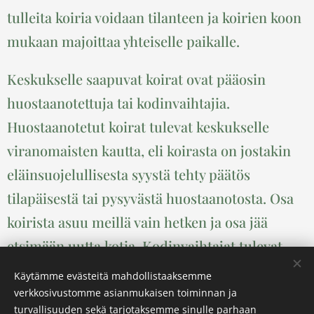
tulleita koiria voidaan tilanteen ja koirien koon
mukaan majoittaa yhteiselle paikalle.
Keskukselle saapuvat koirat ovat pääosin
huostaanotettuja tai kodinvaihtajia.
Huostaanotetut koirat tulevat keskukselle
viranomaisten kautta, eli koirasta on jostakin
eläinsuojelullisesta syystä tehty päätös
tilapäisestä tai pysyvästä huostaanotosta. Osa
koirista asuu meillä vain hetken ja osa jää
etsimään uutta kotia. Kodinvaihtajat tulevat
erilaisista kodeista, jotka joutuvat luopumaan
Käytämme evästeitä mahdollistaaksemme
koirasta eri syistä johtuen. Yleisimmät syyt ovat
verkkosivustomme asianmukaisen toiminnan ja
turvallisuuden sekä tarjotaksemme sinulle parhaan