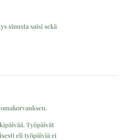
ys sinusta saisi sekä
 lomakorvauksen.
kipäivää. Työpäivät
esti eli työpäiviä ei