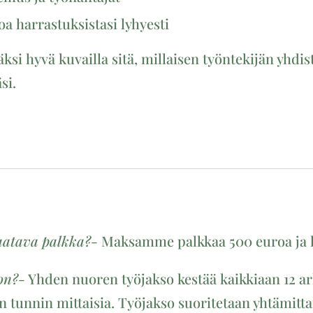
oa harrastuksistasi lyhyesti
si hyvä kuvailla sitä, millaisen työntekijän yhdist
si.
saatava palkka?
- Maksamme palkkaa 500 euroa ja
on?
- Yhden nuoren työjakso kestää kaikkiaan 12 ar
n tunnin mittaisia. Työjakso suoritetaan yhtämittais