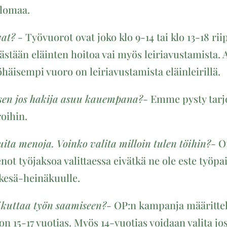
älomaa.
vat?
- Työvuorot ovat joko klo 9-14 tai klo 13-18 r
ästään eläinten hoitoa vai myös leiriavustamista.
häisempi vuoro on leiriavustamista eläinleirillä.
sen jos hakija asuu kauempana?
- Emme pysty tar
roihin.
ita menoja. Voinko valita milloin tulen töihin?
- 
t työjaksoa valittaessa eivätkä ne ole este työpa
 kesä-heinäkuulle.
ikuttaa työn saamiseen?
- OP:n kampanja määrittele
on 15-17 vuotias. Myös 14-vuotias voidaan valita jos