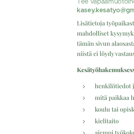
Tee vapaamuotoine
kasey.kesatyo@gm
Lisätietoja työpaika
mahdolliset kysymykse
tämän sivun alaosasta
niistä ei löydy vasta
Kesätyöhakemuksessa
henkilötiedot 
mitä paikkaa ha
koulu tai opis
kielitaito
aiempi työkok