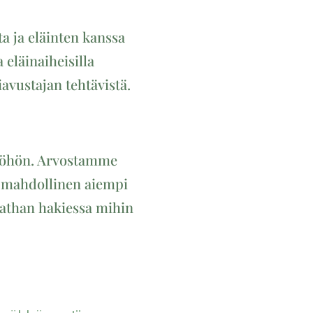
ta ja eläinten kanssa
eläinaiheisilla
iavustajan tehtävistä.
 työhön. Arvostamme
n, mahdollinen aiempi
tathan hakiessa mihin