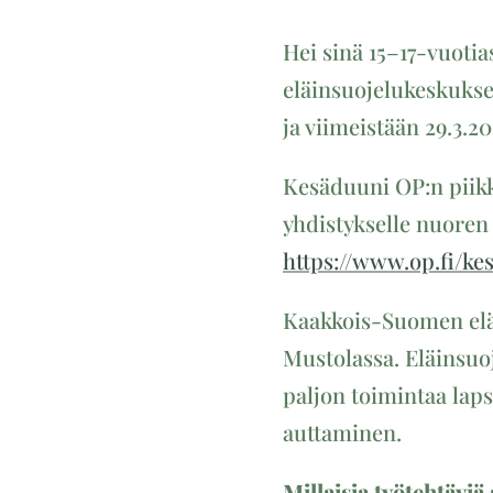
Hei sinä 15–17-vuoti
eläinsuojelukeskukse
ja viimeistään 29.3.20
Kesäduuni OP:n piikk
yhdistykselle nuoren 
https://www.op.fi/ke
Kaakkois-Suomen eläi
Mustolassa. Eläinsuoj
paljon toimintaa laps
auttaminen.
Millaisia työtehtäviä