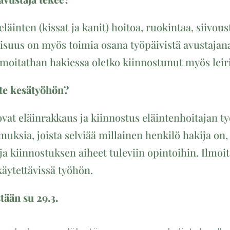
läinten (kissat ja kanit) hoitoa, ruokintaa, siivous
isuus on myös toimia osana työpäivistä avustajana 
 Ilmoitathan hakiessa oletko kiinnostunut myös leir
tte kesätyöhön?
ovat eläinrakkaus ja kiinnostus eläintenhoitajan
muksia, joista selviää millainen henkilö hakija o
ja kiinnostuksen aiheet tuleviin opintoihin. Ilmoi
käytettävissä työhön.
tään su 29.3.