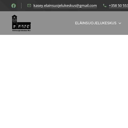
kasey.elainsuojelukeskus@gmail.com
+358 50 55
ELÄINSUOJELUKESKUS