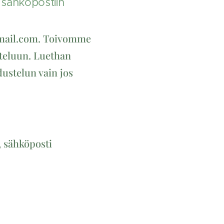
 sähköpostiin
@gmail.com. Toivomme
tteluun. Luethan
dustelun vain jos
, sähköposti