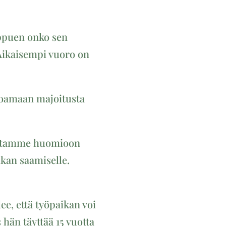
iippuen onko sen
 Aikaisempi vuoro on
joamaan majoitusta
Otamme huomioon
ikan saamiselle.
e, että työpaikan voi
 hän täyttää 15 vuotta