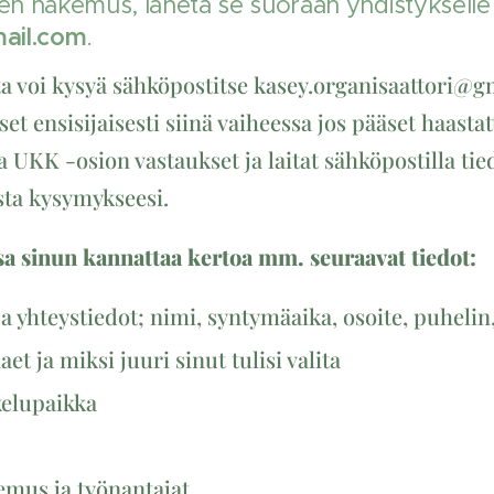
n hakemus, lähetä se suoraan yhdistykselle
ail.com
.
sta voi kysyä sähköpostitse kasey.organisaattori
t ensisijaisesti siinä vaiheessa jos pääset haasta
 UKK -osion vastaukset ja laitat sähköpostilla tie
usta kysymykseesi.
 sinun kannattaa kertoa mm. seuraavat tiedot:
ja yhteystiedot; nimi, syntymäaika, osoite, puhelin
et ja miksi juuri sinut tulisi valita
kelupaikka
emus ja työnantajat