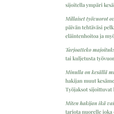
sijoitella ympäri kes
Millaiset työvuorot o
päivän tehtäväsi pelk
eläintenhoitoa ja myö
Tarjoatteko majoituk
tai kuljetusta työvuo
Minulla on kesällä mu
hakijan muut kesämeno
Työjaksot sijoittuvat
Miten hakijan ikä va
tarjota nuorelle joka 