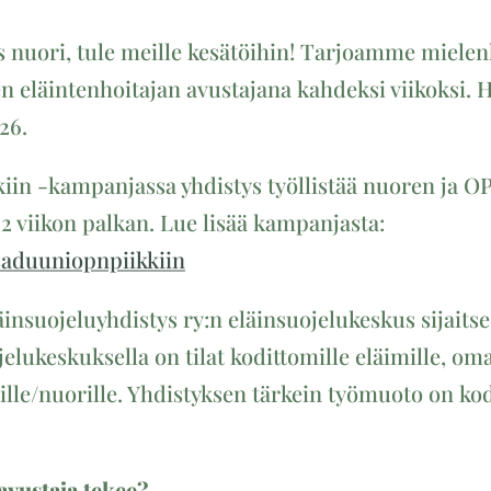
as nuori, tule meille kesätöihin! Tarjoamme mielen
n eläintenhoitajan avustajana kahdeksi viikoksi. 
26.
iin -kampanjassa yhdistys työllistää nuoren ja O
2 viikon palkan. Lue lisää kampanjasta:
saduuniopnpiikkiin
nsuojeluyhdistys ry:n eläinsuojelukeskus sijait
elukeskuksella on tilat kodittomille eläimille, oma
ille/nuorille. Yhdistyksen tärkein työmuoto on ko
 avustaja tekee?