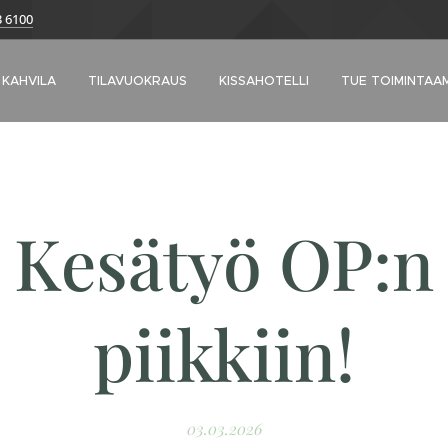
3 6100
KAHVILA
TILAVUOKRAUS
KISSAHOTELLI
TUE TOIMINTAA
Kesätyö OP:n
piikkiin!
03.03.2026