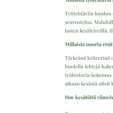
Työtehtäviin kuuluu e
seurustelua. Mahdoll
lasten kesäleireillä.
Millaista nuorta etsi
Tärkeänä kriteerinä 
huolella tehtyjä hake
työhistoria/kokemus 
aikaan kesästä olisit 
Hae kesätöitä viimeis