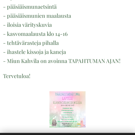
- pääsiäismunaetsintä
- pääsiäismunien maalausta
- iloisia värityskuvia
- kasvomaalausta klo 14-16
- tehtävärasteja pihalla
- ihastele kissoja ja kaneja
- Miun Kahvila on avoinna TAPAHTUMAN AJAN!
Tervetuloa!