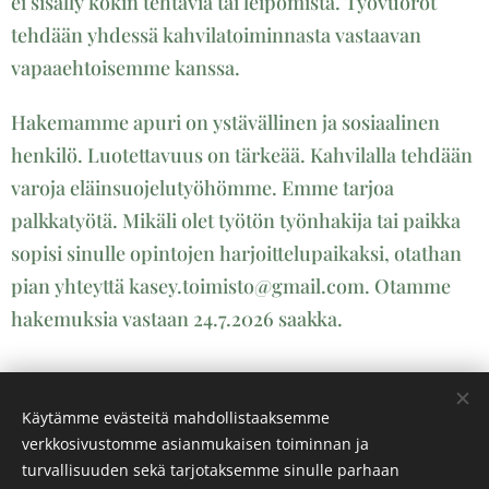
ei sisälly kokin tehtäviä tai leipomista. Työvuorot
tehdään yhdessä kahvilatoiminnasta vastaavan
vapaaehtoisemme kanssa.
Hakemamme apuri on ystävällinen ja sosiaalinen
henkilö. Luotettavuus on tärkeää. Kahvilalla tehdään
varoja eläinsuojelutyöhömme. Emme tarjoa
palkkatyötä. Mikäli olet työtön työnhakija tai paikka
sopisi sinulle opintojen harjoittelupaikaksi, otathan
pian yhteyttä kasey.toimisto@gmail.com. Otamme
hakemuksia vastaan 24.7.2026 saakka.
Share
Käytämme evästeitä mahdollistaaksemme
verkkosivustomme asianmukaisen toiminnan ja
turvallisuuden sekä tarjotaksemme sinulle parhaan