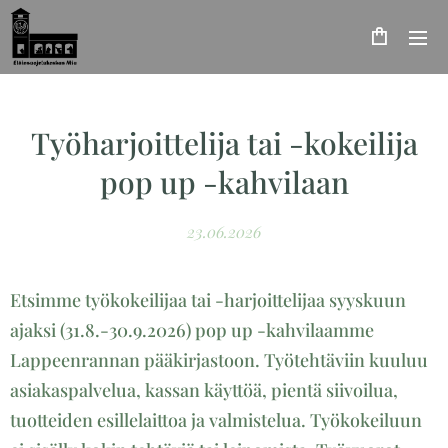
Työharjoittelija tai -kokeilija
pop up -kahvilaan
23.06.2026
Etsimme työkokeilijaa tai -harjoittelijaa syyskuun
ajaksi (31.8.-30.9.2026) pop up -kahvilaamme
Lappeenrannan pääkirjastoon. Työtehtäviin kuuluu
asiakaspalvelua, kassan käyttöä, pientä siivoilua,
tuotteiden esillelaittoa ja valmistelua. Työkokeiluun